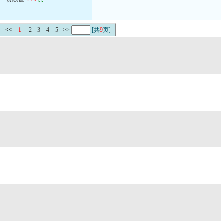
<<
1
2
3
4
5
>>
[共
9
页]