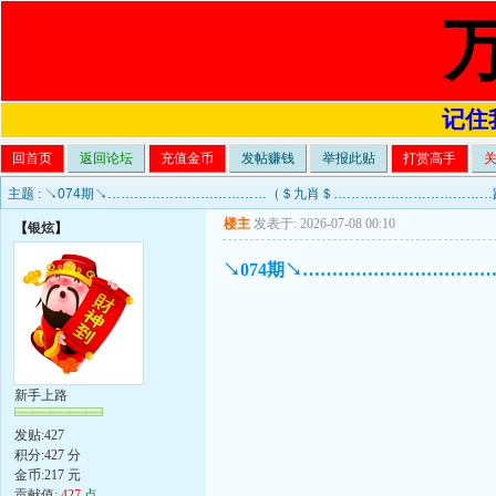
记住我
回首页
返回论坛
充值金币
发帖赚钱
举报此贴
打赏高手
主题 :
↘074期↘………………………………（＄九肖＄……………………………
楼主
发表于: 2026-07-08 00:10
【
银炫
】
↘074期↘………………………
新手上路
发贴:427
积分:427 分
金币:217 元
贡献值:
427
点