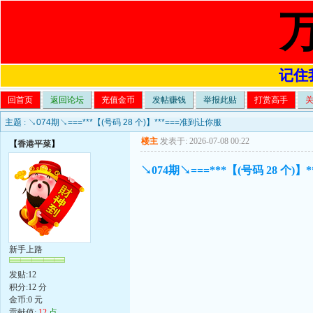
记住我
回首页
返回论坛
充值金币
发帖赚钱
举报此贴
打赏高手
主题 :
↘074期↘===***【(号码 28 个)】***===准到让你服
楼主
发表于: 2026-07-08 00:22
【
香港平菜
】
↘074期↘===***【(号码 28 个)
新手上路
发贴:12
积分:12 分
金币:0 元
贡献值:
12
点