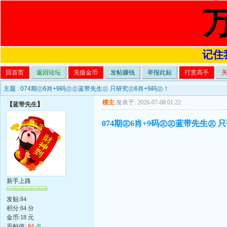
记住我
回首页
返回论坛
充值金币
发帖赚钱
举报此贴
打赏高手
主题 :
074期㊣6肖+9码㊣㊣蓝带先生㊣ 只研究㊣6肖+9码㊣！
楼主
发表于: 2026-07-08 01:22
【
蓝带先生
】
074期㊣6肖+9码㊣㊣蓝带先生㊣ 
新手上路
发贴:84
积分:84 分
金币:18 元
贡献值:
84
点