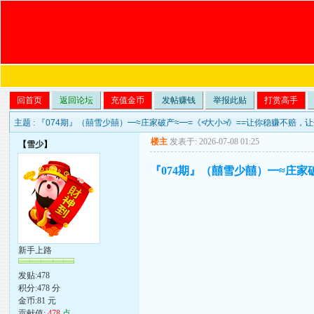
回首页
返回论坛
充值金币
发帖赚钱
举报此贴
打赏高手
主题 :
『074期』（囍雪少囍）━≈庄家破产≈━=《≮大小≯》==让你稳赚不赔，
楼主
发表于: 2026-07-08 01:25
【
雪少
】
『074期』（囍雪少囍）━≈庄家
新手上路
发贴:478
积分:478 分
金币:81 元
贡献值:
478
点