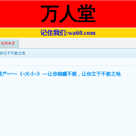
万人堂
记住我们:wa60.com
关闭本页
让你立于不败之地
破产≈━=《≮大小≯》==让你稳赚不赔，让你立于不败之地