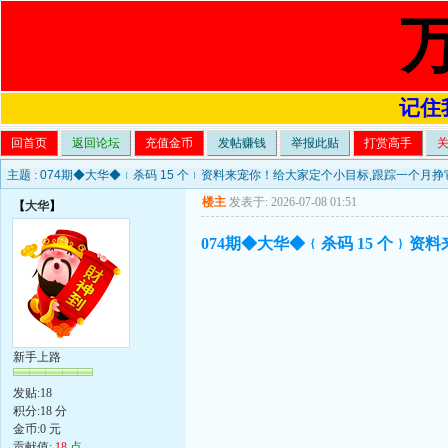
记住我
回首页
返回论坛
充值金币
发帖赚钱
举报此贴
打赏高手
主题 :
074期◆大华◆﹛杀码 15 个﹜资料来宠你！给大家定个小目标,跟踪一个月挣它
楼主
发表于: 2026-07-08 01:51
【
大华
】
074期◆大华◆﹛杀码 15 个﹜资
新手上路
发贴:18
积分:18 分
金币:0 元
贡献值:
18
点