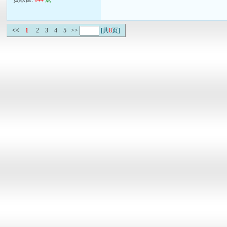
<<
1
2
3
4
5
>>
[共
8
页]