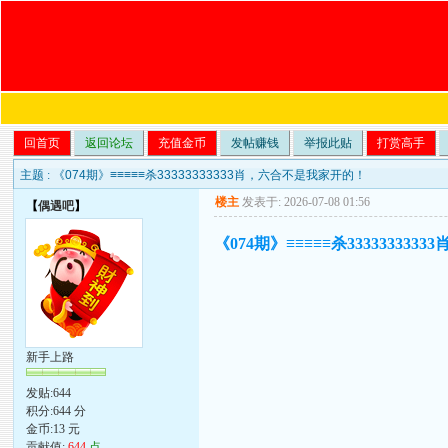
回首页
返回论坛
充值金币
发帖赚钱
举报此贴
打赏高手
主题 :
《074期》≡≡≡≡≡杀33333333333肖，六合不是我家开的！
楼主
发表于: 2026-07-08 01:56
【
偶遇吧
】
《074期》≡≡≡≡≡杀33333333
新手上路
发贴:644
积分:644 分
金币:13 元
贡献值:
644
点