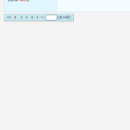
<<
1
2
3
4
5
>>
[共
34
页]