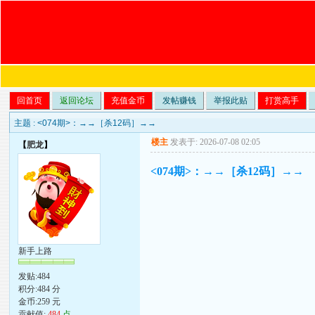
回首页
返回论坛
充值金币
发帖赚钱
举报此贴
打赏高手
主题 :
<074期>：→→［杀12码］→→
楼主
发表于: 2026-07-08 02:05
【
肥龙
】
<074期>：→→［杀12码］→→
新手上路
发贴:484
积分:484 分
金币:259 元
贡献值:
484
点