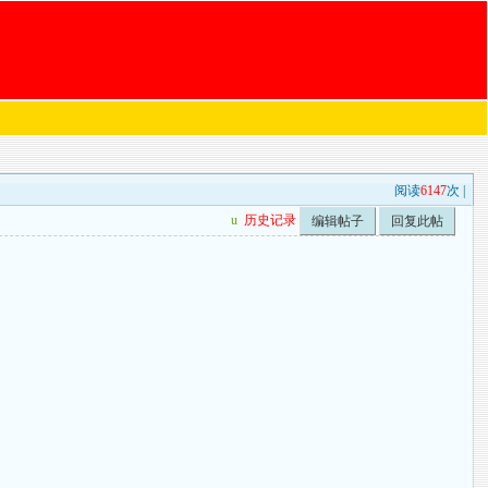
阅读
6147
次 |
u
历史记录
编辑帖子
回复此帖