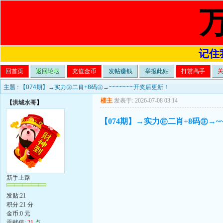
记住我
回首页
返回论坛
充值金币
发帖赚钱
举报此贴
打赏高手
主题 :
【074期】→实力㊣二肖+8码㊣→~~~~~~~开奖后更新！
楼主
发表于: 2026-07-08 03:14
【
洪城水哥
】
【074期】→实力㊣二肖+8码㊣→~~
新手上路
发贴:21
积分:21 分
金币:0 元
贡献值:
21
点