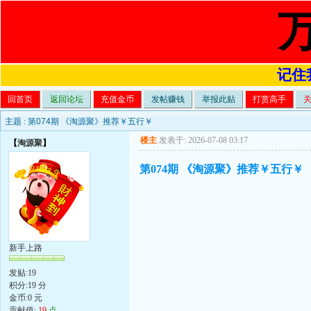
记住我
回首页
返回论坛
充值金币
发帖赚钱
举报此贴
打赏高手
主题 :
第074期 《淘源聚》推荐￥五行￥
楼主
发表于: 2026-07-08 03:17
【
淘源聚
】
第074期 《淘源聚》推荐￥五行￥
新手上路
发贴:19
积分:19 分
金币:0 元
贡献值:
19
点