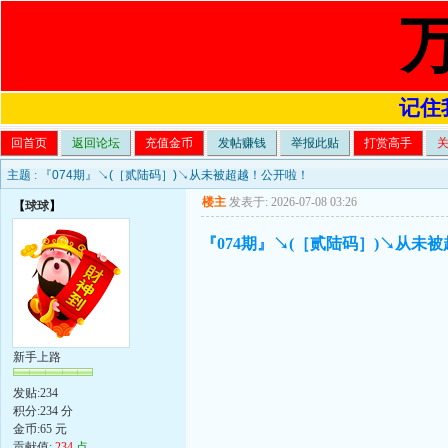
记住我
回首页
返回论坛
充值金币
发帖赚钱
举报此贴
打赏高手
主题 :
『074期』↘(［贰陆码］)↘从未被超越！公开啦！
楼主
发表于: 2026-07-08 03:26
【
球球
】
『074期』↘(［贰陆码］)↘从未
新手上路
发贴:234
积分:234 分
金币:65 元
贡献值:
234
点