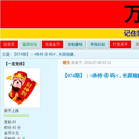
记住我
回首页
返回论坛
充值金币
发帖赚钱
举报此贴
打赏高手
主题 :
【074期】：≮杀特 ④ 码≯，长跟稳赚。
楼主
发表于: 2026-07-08 03:54
【
一直觉得
】
【074期】：≮杀特 ④ 码≯，长跟
新手上路
发贴:41
积分:41 分
金币:0 元
贡献值:
41
点