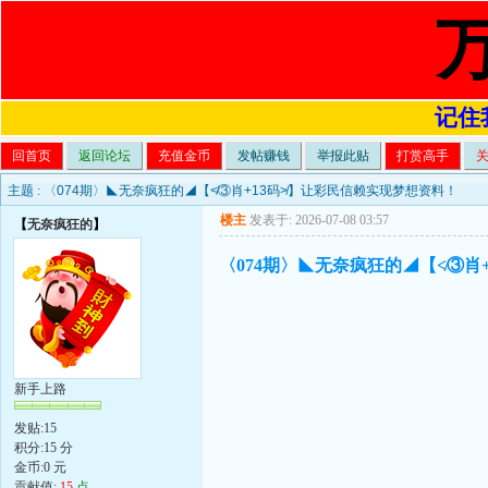
记住我
回首页
返回论坛
充值金币
发帖赚钱
举报此贴
打赏高手
主题 :
〈074期〉◣无奈疯狂的◢【≮③肖+13码≯】让彩民信赖实现梦想资料！
楼主
发表于: 2026-07-08 03:57
【
无奈疯狂的
】
〈074期〉◣无奈疯狂的◢【≮③肖
新手上路
发贴:15
积分:15 分
金币:0 元
贡献值:
15
点