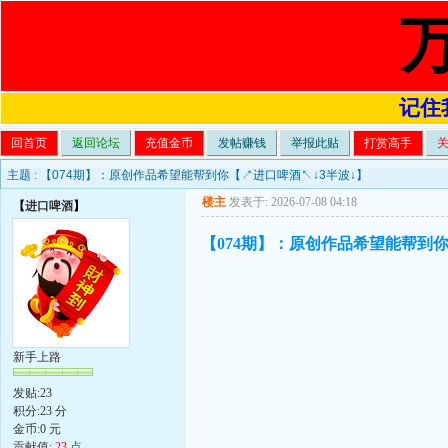
记住我
回首页
返回论坛
充值金币
发帖赚钱
举报此贴
打赏高手
主题 :
【074期】：原创作品希望能帮到你【↗进口啤酒↖↓3半波↓】
楼主
发表于: 2026-07-08 04:18
【
进口啤酒
】
【074期】：原创作品希望能帮到你
新手上路
发贴:23
积分:23 分
金币:0 元
贡献值:
23
点