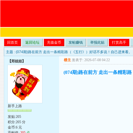
回首页
返回论坛
充值金币
发帖赚钱
举报此贴
打赏高手
主题 :
(074期)路在前方 走出一条精彩路（《五行》）好话不多说！自己进来看。
楼主
发表于: 2026-07-08 04:22
【
郑姐姐
】
(074期)路在前方 走出一条精
新手上路
发贴:205
积分:205 分
金币:6 元
贡献值:
205
点