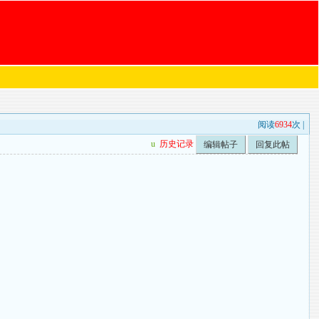
阅读
6934
次 |
u
历史记录
编辑帖子
回复此帖