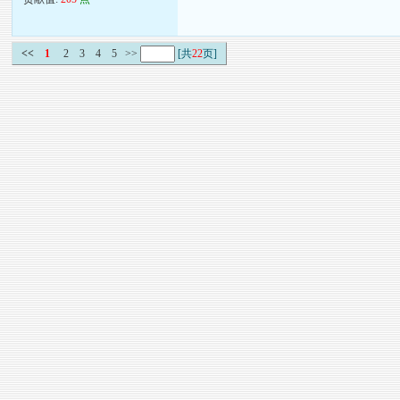
<<
1
2
3
4
5
>>
[共
22
页]