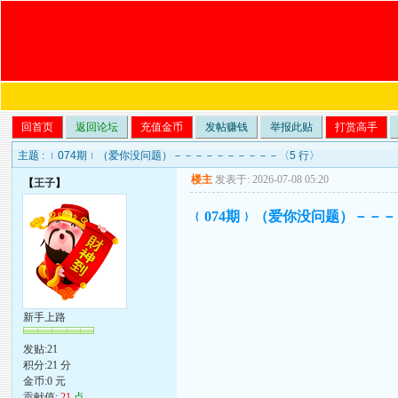
回首页
返回论坛
充值金币
发帖赚钱
举报此贴
打赏高手
主题 :
﹛074期﹜（爱你没问题）－－－－－－－－－－〈5 行〉
楼主
发表于: 2026-07-08 05:20
【
王子
】
﹛074期﹜（爱你没问题）－－－
新手上路
发贴:21
积分:21 分
金币:0 元
贡献值:
21
点