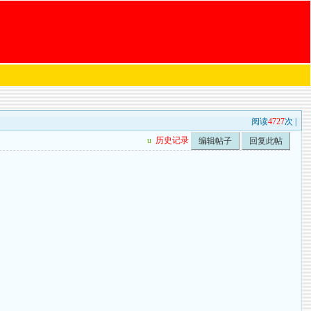
阅读
4727
次 |
u
历史记录
编辑帖子
回复此帖