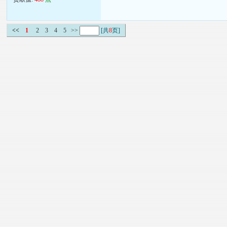
<<
1
2
3
4
5
>>
[共
8
页]