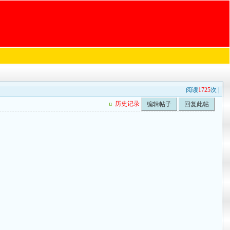
阅读
1725
次 |
u
历史记录
编辑帖子
回复此帖