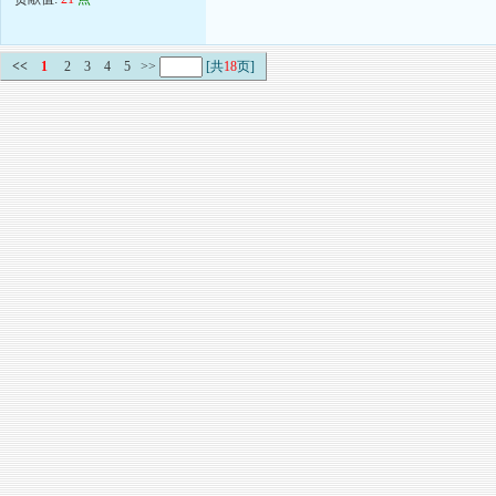
<<
1
2
3
4
5
>>
[共
18
页]