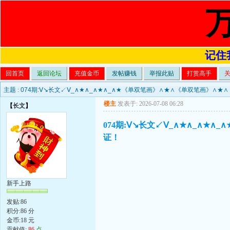
记住我
回首页
返回论坛
充值金币
发帖赚钱
举报此贴
打赏高手
主题 :
074期:Ⅴ↘长文↙Ⅴ_∧★∧_∧★∧_∧★《单双笔画》∧★∧《单双笔画》∧
楼主
发表于: 2026-07-08 06:28
【
长文
】
074期:Ⅴ↘长文↙Ⅴ_∧★∧_∧
证！
新手上路
发贴:86
积分:86 分
金币:18 元
贡献值:
86
点