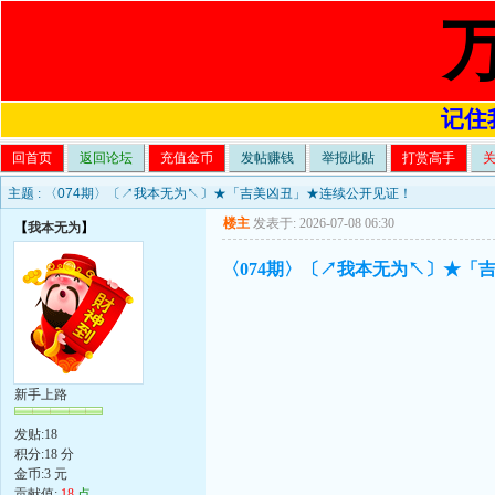
记住我
回首页
返回论坛
充值金币
发帖赚钱
举报此贴
打赏高手
主题 :
〈074期〉〔↗我本无为↖〕★「吉美凶丑」★连续公开见证！
楼主
发表于: 2026-07-08 06:30
【
我本无为
】
〈074期〉〔↗我本无为↖〕★「
新手上路
发贴:18
积分:18 分
金币:3 元
贡献值:
18
点