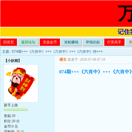
记住我
回首页
返回论坛
充值金币
发帖赚钱
举报此贴
打赏高手
主题 :
074期+++《六肖中》+++《六肖中》+++《六肖中》特+++
楼主
发表于: 2026-07-08 07:18
【
小妖精
】
074期+++《六肖中》+++《六肖中
新手上路
发贴:20
积分:20 分
金币:0 元
贡献值:
20
点