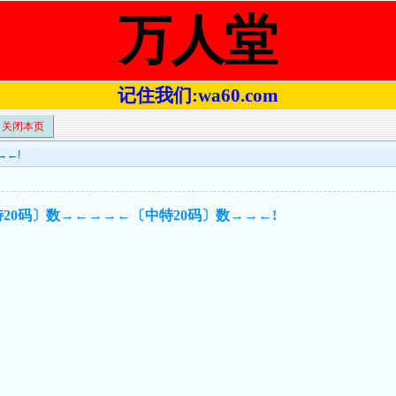
万人堂
记住我们:wa60.com
关闭本页
→←!
特20码〕数→←→→←〔中特20码〕数→→←!