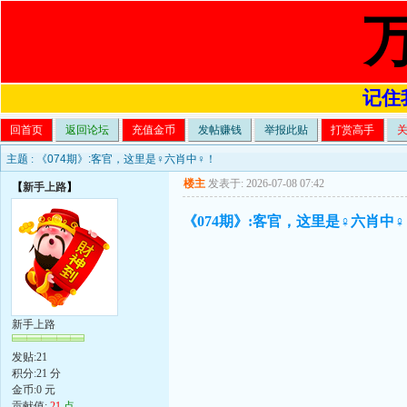
记住我
回首页
返回论坛
充值金币
发帖赚钱
举报此贴
打赏高手
主题 :
《074期》:客官，这里是♀六肖中♀！
楼主
发表于: 2026-07-08 07:42
【
新手上路
】
《074期》:客官，这里是♀六肖中
新手上路
发贴:21
积分:21 分
金币:0 元
贡献值:
21
点