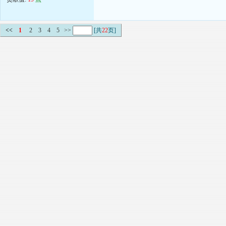
<<
1
2
3
4
5
>>
[共
22
页]