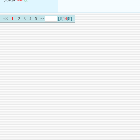
<<
1
2
3
4
5
>>
[共
14
页]