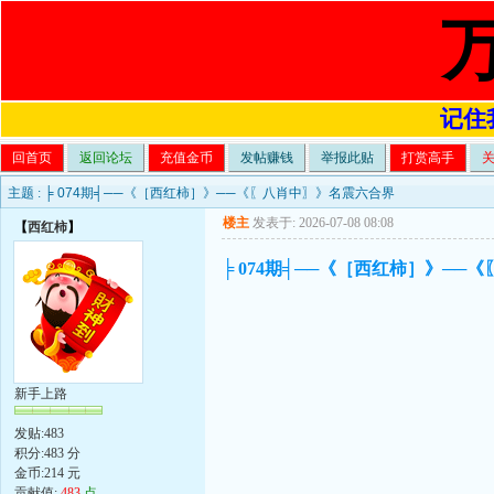
记住我
回首页
返回论坛
充值金币
发帖赚钱
举报此贴
打赏高手
主题 :
╞ 074期╡──《［西红柿］》──《〖八肖中〗》名震六合界
楼主
发表于: 2026-07-08 08:08
【
西红柿
】
╞ 074期╡──《［西红柿］》─
新手上路
发贴:483
积分:483 分
金币:214 元
贡献值:
483
点