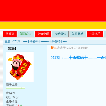
回首页
返回论坛
充值金币
发帖赚钱
举报此贴
打赏高手
主题 :
074期：----╋杀⑥码╋--------╋杀⑥码╋----
楼主
发表于: 2026-07-08 08:19
【
双雄
】
074期：----╋杀⑥码╋--------╋杀
新手上路
发贴:24
积分:24 分
金币:0 元
贡献值:
24
点