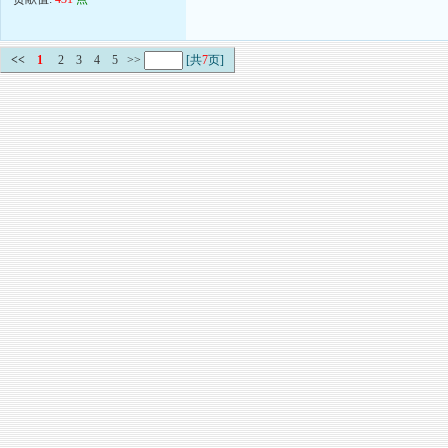
<<
1
2
3
4
5
>>
[共
7
页]