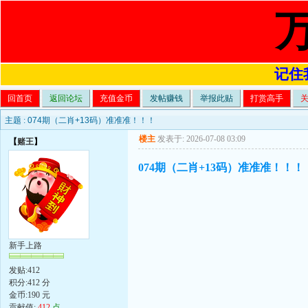
记住我
回首页
返回论坛
充值金币
发帖赚钱
举报此贴
打赏高手
主题 :
074期（二肖+13码）准准准！！！
楼主
发表于: 2026-07-08 03:09
【
赌王
】
074期（二肖+13码）准准准！！！
新手上路
发贴:412
积分:412 分
金币:190 元
贡献值:
412
点