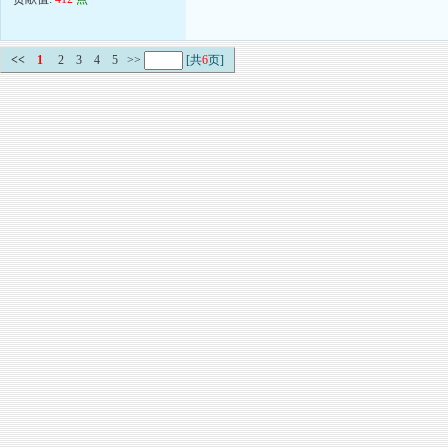
<<
1
2
3
4
5
>>
[共
6
页]