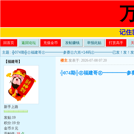
记住我
回首页
返回论坛
充值金币
发帖赚钱
举报此贴
打赏高手
主题 :
╬074期╬㊣福建哥㊣━━━━━参赛㊣六肖+14码㊣━━━━━已发！发！
楼主
发表于: 2026-07-08 07:20
【
福建哥
】
╬074期╬㊣福建哥㊣━━━━━
新手上路
发贴:19
积分:19 分
金币:0 元
贡献值:
19
点